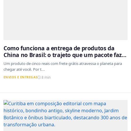
Como funciona a entrega de produtos da
China no Brasil: o trajeto que um pacote faz
do outro lado do mundo até a sua casa
Um produto de cinco reais com frete grátis atravessa o planeta para
chegar até você. Por t...
ENVIOS E ENTREGAS
8 min