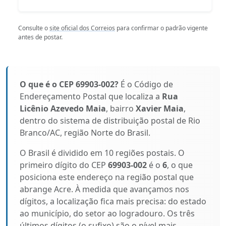
Consulte o
site oficial dos Correios
para confirmar o padrão vigente
antes de postar.
O que é o CEP 69903-002?
É o Código de
Endereçamento Postal que localiza a
Rua
Licênio Azevedo Maia
, bairro
Xavier Maia
,
dentro do sistema de distribuição postal de Rio
Branco/AC, região Norte do Brasil.
O Brasil é dividido em 10 regiões postais. O
primeiro dígito do CEP
69903-002
é o
6
, o que
posiciona este endereço na região postal que
abrange Acre. À medida que avançamos nos
dígitos, a localização fica mais precisa: do estado
ao município, do setor ao logradouro. Os três
últimos dígitos (o sufixo) são o nível mais