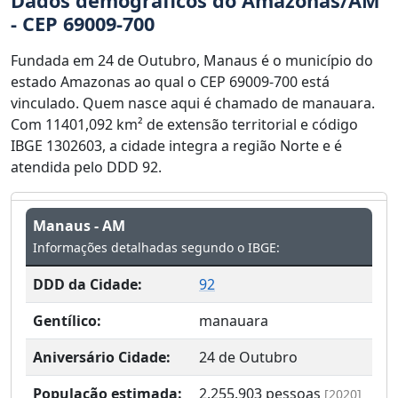
Dados demográficos do Amazonas/AM
- CEP 69009-700
Fundada em 24 de Outubro, Manaus é o município do
estado Amazonas ao qual o CEP 69009-700 está
vinculado. Quem nasce aqui é chamado de manauara.
Com 11401,092 km² de extensão territorial e código
IBGE 1302603, a cidade integra a região Norte e é
atendida pelo DDD 92.
Manaus - AM
Informações detalhadas segundo o IBGE:
DDD da Cidade:
92
Gentílico:
manauara
Aniversário Cidade:
24 de Outubro
População estimada:
2.255.903
pessoas
[2020]