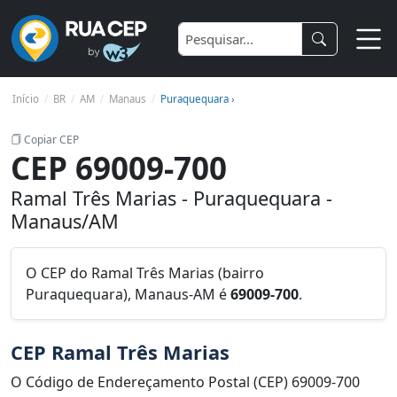
Início
BR
AM
Manaus
Puraquequara ›
Copiar CEP
CEP 69009-700
Ramal Três Marias - Puraquequara -
Manaus/AM
O CEP do Ramal Três Marias (bairro
Puraquequara), Manaus-AM é
69009-700
.
CEP Ramal Três Marias
O Código de Endereçamento Postal (CEP) 69009-700