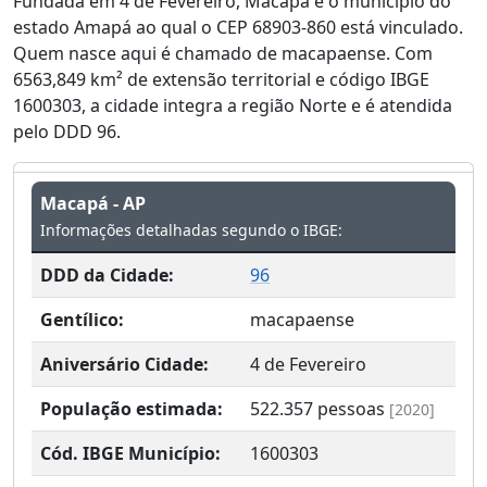
Fundada em 4 de Fevereiro, Macapá é o município do
estado Amapá ao qual o CEP 68903-860 está vinculado.
Quem nasce aqui é chamado de macapaense. Com
6563,849 km² de extensão territorial e código IBGE
1600303, a cidade integra a região Norte e é atendida
pelo DDD 96.
Macapá - AP
Informações detalhadas segundo o IBGE:
DDD da Cidade:
96
Gentílico:
macapaense
Aniversário Cidade:
4 de Fevereiro
População estimada:
522.357
pessoas
[2020]
Cód. IBGE Município:
1600303