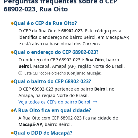
Perguntas frequentes sobre o CEP
68902-023, Rua Oito
Qual é o CEP da Rua Oito?
O CEP da Rua Oito é
68902-023
. Este código postal
identifica o endereço no bairro Beirol, em Macapá/AP,
e está ativo na base oficial dos Correios.
Qual o endereço do CEP 68902-023?
O endereço do CEP 68902-023 é
Rua Oito
, bairro
Beirol
, Macapá, Amapá (AP), região Norte do Brasil.
Este CEP cobre o trecho
(Conjunto Mucaja)
.
Qual o bairro do CEP 68902-023?
O CEP 68902-023 pertence ao bairro
Beirol
, no
Amapá, na região Norte do Brasil.
Veja todos os CEPs do bairro Beirol
A Rua Oito fica em qual cidade?
A Rua Oito com CEP 68902-023 fica na cidade de
Macapá-AP
, bairro Beirol.
Qual o DDD de Macapá?