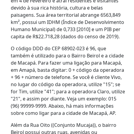
em 4 de Fevereiro e atrai residentes e visitantes
devido à sua rica história, cultura e belas
paisagens. Sua área territorial abrange 6563,849
km², possui um IDHM (Índice de Desenvolvimento
Humano Municipal) de 0,733 [2010] e um PIB per
capita de R$22.718,28 (dados do censo de 2019).
O código DDD do CEP 68902-023 é 96, que
também é utilizado para o Bairro Beirol e a cidade
de Macapá. Para fazer uma ligação para Macapá,
em Amapá, basta digitar: 0 + código da operadora
+ 96 + número de telefone. Se você é cliente Vivo,
no lugar do código da operadora, utilize "15"; se
for Tim, utilize "41"; para a operadora Claro, utilize
"21", e assim por diante. Veja um exemplo: 015
(96) 99999-9999. Abaixo, há mais informações
sobre como ligar para a cidade de Macapá, AP.
Além da Rua Oito ((Conjunto Mucaja)), o bairro
Beirol possui outras ruas, avenidas ou