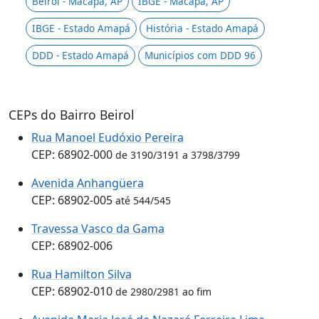
Beirol - Macapá, AP
IBGE - Macapá, AP
IBGE - Estado Amapá
História - Estado Amapá
DDD - Estado Amapá
Municípios com DDD 96
CEPs do Bairro Beirol
Rua Manoel Eudóxio Pereira
CEP: 68902-000
de 3190/3191 a 3798/3799
Avenida Anhangüera
CEP: 68902-005
até 544/545
Travessa Vasco da Gama
CEP: 68902-006
Rua Hamilton Silva
CEP: 68902-010
de 2980/2981 ao fim