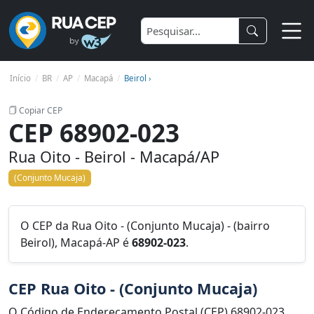
Início
BR
AP
Macapá
Beirol ›
Copiar CEP
CEP 68902-023
Rua Oito - Beirol - Macapá/AP
(Conjunto Mucaja)
O CEP da Rua Oito - (Conjunto Mucaja) - (bairro
Beirol), Macapá-AP é
68902-023
.
CEP Rua Oito - (Conjunto Mucaja)
O Código de Endereçamento Postal (CEP) 68902-023