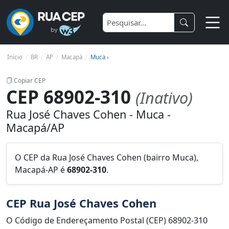
Início
BR
AP
Macapá
Muca ›
Copiar CEP
CEP 68902-310
(Inativo)
Rua José Chaves Cohen - Muca -
Macapá/AP
O CEP da Rua José Chaves Cohen (bairro Muca),
Macapá-AP é
68902-310
.
CEP Rua José Chaves Cohen
O Código de Endereçamento Postal (CEP) 68902-310