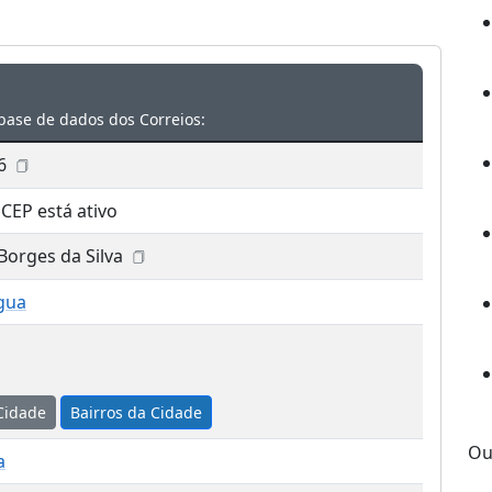
base de dados dos Correios:
6
 CEP está ativo
Borges da Silva
gua
Cidade
Bairros da Cidade
Ou
a