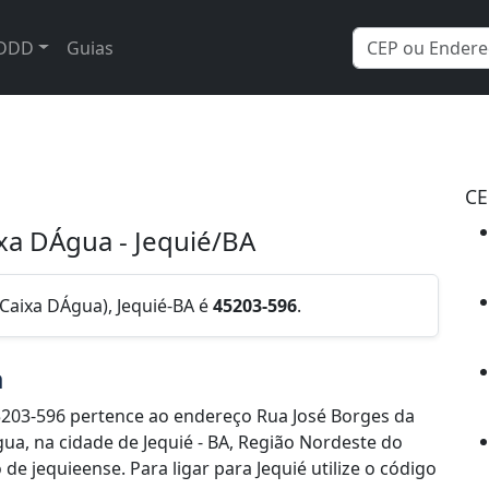
DDD
Guias
CE
ixa DÁgua - Jequié/BA
 Caixa DÁgua), Jequié-BA é
45203-596
.
a
203-596 pertence ao endereço Rua José Borges da
gua, na cidade de Jequié - BA, Região Nordeste do
e jequieense. Para ligar para Jequié utilize o código