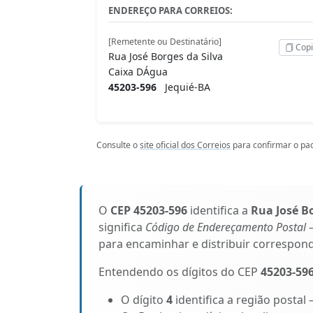
ENDEREÇO PARA CORREIOS:
[Remetente ou Destinatário]
Copi
Rua José Borges da Silva
Caixa DÁgua
45203-596
Jequié-BA
Consulte o
site oficial dos Correios
para confirmar o pad
O
CEP 45203-596
identifica a
Rua José Bo
significa
Código de Endereçamento Postal
–
para encaminhar e distribuir correspon
Entendendo os dígitos do CEP
45203-59
O dígito
4
identifica a região postal 