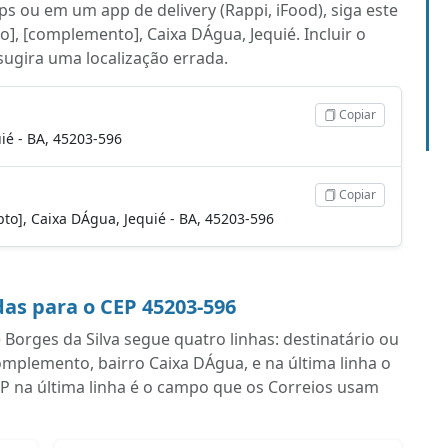
s ou em um app de delivery (Rappi, iFood), siga este
o], [complemento], Caixa DÁgua, Jequié. Incluir o
 sugira uma localização errada.
Copiar
ié - BA, 45203-596
Copiar
apto], Caixa DÁgua, Jequié - BA, 45203-596
as para o CEP 45203-596
orges da Silva segue quatro linhas: destinatário ou
plemento, bairro Caixa DÁgua, e na última linha o
P na última linha é o campo que os Correios usam