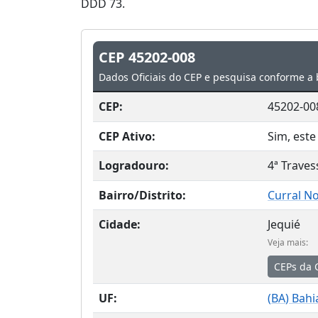
DDD 73.
CEP 45202-008
Dados Oficiais do CEP e pesquisa conforme a 
CEP:
45202-00
CEP Ativo:
Sim, este
Logradouro:
4ª Traves
Bairro/Distrito:
Curral N
Cidade:
Jequié
Veja mais:
CEPs da 
UF:
(
BA
) Bahi