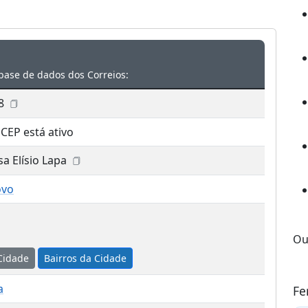
base de dados dos Correios:
8
 CEP está ativo
sa Elísio Lapa
ovo
Ou
Cidade
Bairros da Cidade
a
Fe