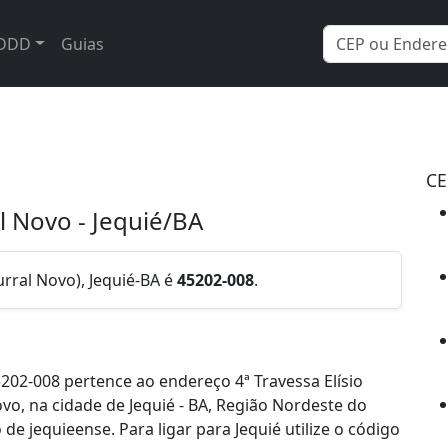
DDD
Guias
CE
al Novo - Jequié/BA
urral Novo), Jequié-BA é
45202-008
.
02-008 pertence ao endereço 4ª Travessa Elísio
ovo, na cidade de Jequié - BA, Região Nordeste do
e jequieense. Para ligar para Jequié utilize o código