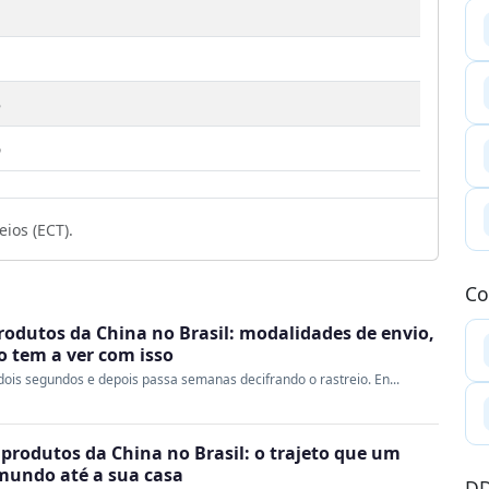
5
6
ios (ECT).
Co
rodutos da China no Brasil: modalidades de envio,
ao tem a ver com isso
ois segundos e depois passa semanas decifrando o rastreio. En...
produtos da China no Brasil: o trajeto que um
 mundo até a sua casa
DD