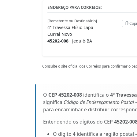
ENDEREÇO PARA CORREIOS:
[Remetente ou Destinatário]
Copi
4ª Travessa Elísio Lapa
Curral Novo
45202-008
Jequié-BA
Consulte o
site oficial dos Correios
para confirmar o pad
O
CEP 45202-008
identifica o
4ª Travessa
significa
Código de Endereçamento Postal
–
para encaminhar e distribuir correspon
Entendendo os dígitos do CEP
45202-00
O dígito
4
identifica a região postal 