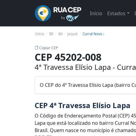
Início
Estados
Início
BR
BA
Jequié
Curral Novo ›
Copiar CEP
CEP 45202-008
4ª Travessa Elísio Lapa - Curr
O CEP do 4ª Travessa Elísio Lapa (bairro C
CEP 4ª Travessa Elísio Lapa
O Código de Endereçamento Postal (CEP) 452
Lapa que está localizado no bairro Curral N
Brasil. Quem nasce no município é chamado d