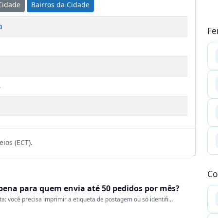
Cidade
Bairros da Cidade
a
Fe
8
ios (ECT).
Co
a pena para quem envia até 50 pedidos por mês?
 você precisa imprimir a etiqueta de postagem ou só identifi...