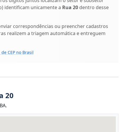
iros dígitos juntos localizam o setor e subsetor
ixo) identificam unicamente a
Rua 20
dentro desse
enviar correspondências ou preencher cadastros
ras realizem a triagem automática e entreguem
 de CEP no Brasil
a 20
BA.