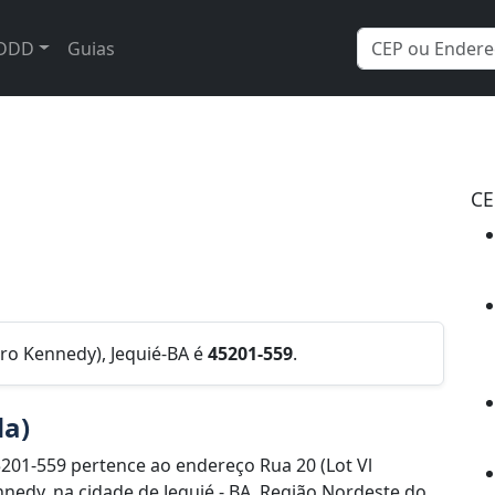
DDD
Guias
CE
irro Kennedy), Jequié-BA é
45201-559
.
da)
201-559 pertence ao endereço Rua 20 (Lot Vl
nnedy, na cidade de Jequié - BA, Região Nordeste do