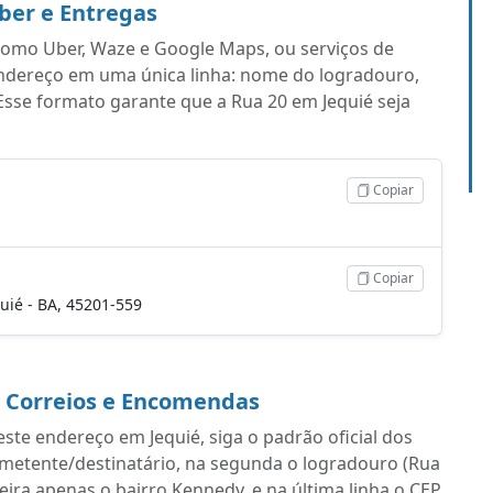
ber e Entregas
s como Uber, Waze e Google Maps, ou serviços de
endereço em uma única linha: nome do logradouro,
sse formato garante que a Rua 20 em Jequié seja
Copiar
Copiar
quié - BA, 45201-559
a Correios e Encomendas
ste endereço em Jequié, siga o padrão oficial dos
emetente/destinatário, na segunda o logradouro (Rua
ra apenas o bairro Kennedy, e na última linha o CEP