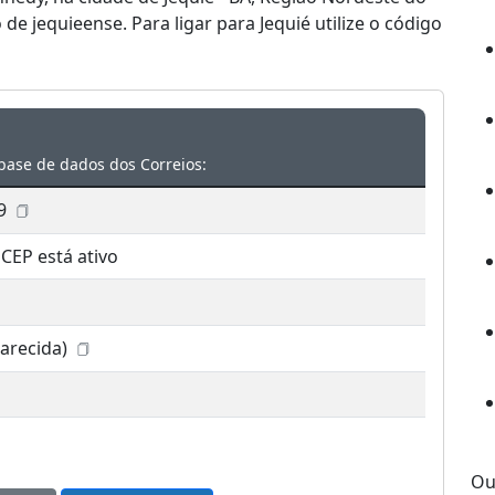
e jequieense. Para ligar para Jequié utilize o código
base de dados dos Correios:
9
 CEP está ativo
parecida)
Ou