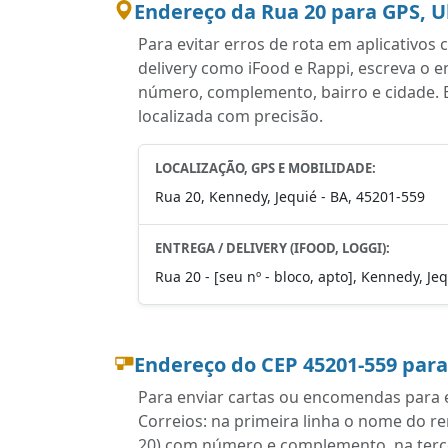
Endereço da Rua 20 para GPS, U
Para evitar erros de rota em aplicativo
delivery como iFood e Rappi, escreva o 
número, complemento, bairro e cidade. E
localizada com precisão.
LOCALIZAÇÃO, GPS E MOBILIDADE:
Rua 20, Kennedy, Jequié - BA, 45201-559
ENTREGA / DELIVERY (IFOOD, LOGGI):
Rua 20 - [seu nº - bloco, apto], Kennedy, Je
Endereço do CEP 45201-559 par
Para enviar cartas ou encomendas para e
Correios: na primeira linha o nome do r
20) com número e complemento, na tercei