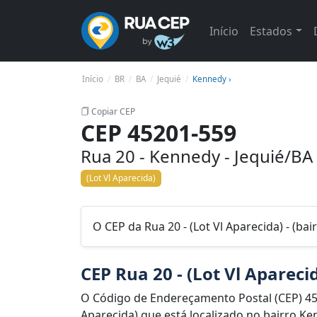
Início
Estados
Início
BR
BA
Jequié
Kennedy ›
Copiar CEP
CEP 45201-559
Rua 20 - Kennedy - Jequié/BA
(Lot Vl Aparecida)
O CEP da Rua 20 - (Lot Vl Aparecida) - (ba
CEP Rua 20 - (Lot Vl Apareci
O Código de Endereçamento Postal (CEP) 45
Aparecida) que está localizado no bairro Ke