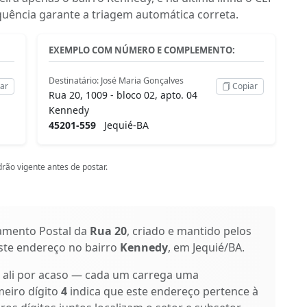
quência garante a triagem automática correta.
EXEMPLO COM NÚMERO E COMPLEMENTO:
Destinatário: José Maria Gonçalves
ar
Copiar
Rua 20, 1009 - bloco 02, apto. 04
Kennedy
45201-559
Jequié-BA
rão vigente antes de postar.
amento Postal da
Rua 20
, criado e mantido pelos
este endereço no bairro
Kennedy
, em Jequié/BA.
o ali por acaso — cada um carrega uma
meiro dígito
4
indica que este endereço pertence à