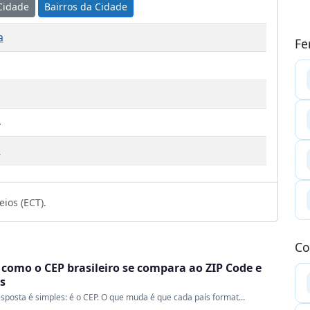
Cidade
Bairros da Cidade
a
Fe
4
2
ios (ECT).
Co
 como o CEP brasileiro se compara ao ZIP Code e
s
sposta é simples: é o CEP. O que muda é que cada país format...