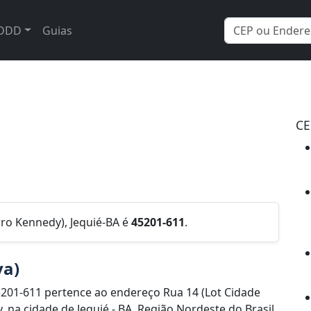
DDD
Guias
CE
irro Kennedy), Jequié-BA é
45201-611
.
va)
201-611 pertence ao endereço Rua 14 (Lot Cidade
 na cidade de Jequié - BA, Região Nordeste do Brasil.