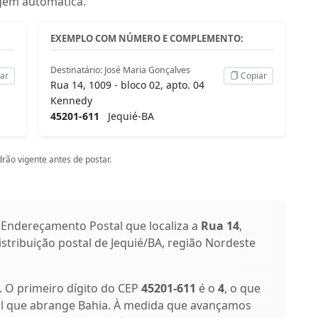
iagem automática.
EXEMPLO COM NÚMERO E COMPLEMENTO:
Destinatário: José Maria Gonçalves
ar
Copiar
Rua 14, 1009 - bloco 02, apto. 04
Kennedy
45201-611
Jequié-BA
rão vigente antes de postar.
 Endereçamento Postal que localiza a
Rua 14
,
istribuição postal de Jequié/BA, região Nordeste
s. O primeiro dígito do CEP
45201-611
é o
4
, o que
al que abrange Bahia. À medida que avançamos