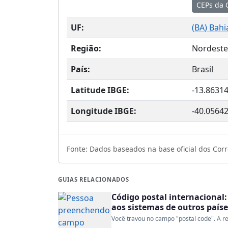
CEPs da 
UF:
(
BA
) Bahi
Região:
Nordeste
País:
Brasil
Latitude IBGE:
-13.8631
Longitude IBGE:
-40.0564
Fonte: Dados baseados na base oficial dos Corre
GUIAS RELACIONADOS
Código postal internacional:
aos sistemas de outros paíse
Você travou no campo "postal code". A re