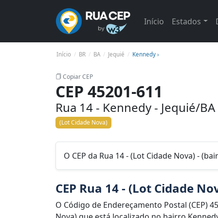
Início
Estados
Início
BR
BA
Jequié
Kennedy ›
Copiar CEP
CEP 45201-611
Rua 14 - Kennedy - Jequié/BA
(Lot Cidade Nova)
O CEP da Rua 14 - (Lot Cidade Nova) - (ba
CEP Rua 14 - (Lot Cidade No
O Código de Endereçamento Postal (CEP) 45
Nova) que está localizado no bairro Kennedy,