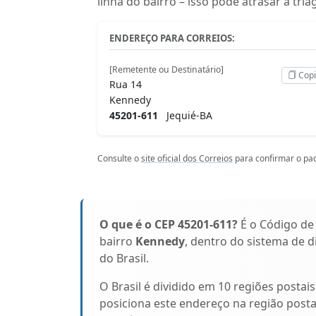
linha do bairro – isso pode atrasar a tr
ENDEREÇO PARA CORREIOS:
[Remetente ou Destinatário]
Copi
Rua 14
Kennedy
45201-611
Jequié-BA
Consulte o
site oficial dos Correios
para confirmar o pad
O que é o CEP 45201-611?
É o Código de
bairro
Kennedy
, dentro do sistema de d
do Brasil.
O Brasil é dividido em 10 regiões postai
posiciona este endereço na região post