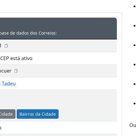
base de dados dos Correios:
1
 CEP está ativo
ncuer
s Tadeu
Cidade
Bairros da Cidade
Ou
a