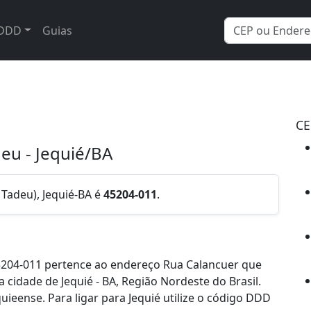
DDD
Guias
CE
deu - Jequié/BA
 Tadeu), Jequié-BA é
45204-011
.
5204-011 pertence ao endereço Rua Calancuer que
a cidade de Jequié - BA, Região Nordeste do Brasil.
eense. Para ligar para Jequié utilize o código DDD