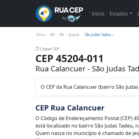
Início
Estados
Início
BR
BA
Jequié
São Judas Tadeu ›
Copiar CEP
CEP 45204-011
Rua Calancuer - São Judas Ta
O CEP da Rua Calancuer (bairro São Judas
CEP Rua Calancuer
O Código de Endereçamento Postal (CEP) 4
está localizado no bairro São Judas Tadeu, n
Quem nasce no município é chamado de jequi