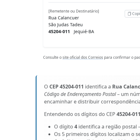
[Remetente ou Destinatário]
Copi
Rua Calancuer
São Judas Tadeu
45204-011
Jequié-BA
Consulte o
site oficial dos Correios
para confirmar o pad
O
CEP 45204-011
identifica a
Rua Calan
Código de Endereçamento Postal
– um núme
encaminhar e distribuir correspondênci
Entendendo os dígitos do CEP
45204-01
O dígito
4
identifica a região postal 
Os 5 primeiros dígitos localizam o s