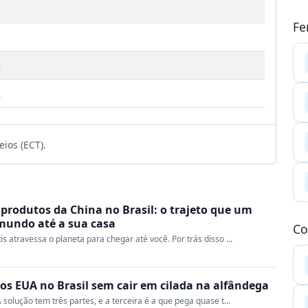
Fe
5
2
ios (ECT).
produtos da China no Brasil: o trajeto que um
 mundo até a sua casa
Co
s atravessa o planeta para chegar até você. Por trás disso ...
s EUA no Brasil sem cair em cilada na alfândega
 solução tem três partes, e a terceira é a que pega quase t...