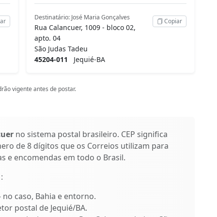
Destinatário: José Maria Gonçalves
ar
Copiar
Rua Calancuer, 1009 - bloco 02,
apto. 04
São Judas Tadeu
45204-011
Jequié-BA
rão vigente antes de postar.
cuer
no sistema postal brasileiro. CEP significa
ro de 8 dígitos que os Correios utilizam para
as e encomendas em todo o Brasil.
1
:
– no caso, Bahia e entorno.
etor postal de Jequié/BA.