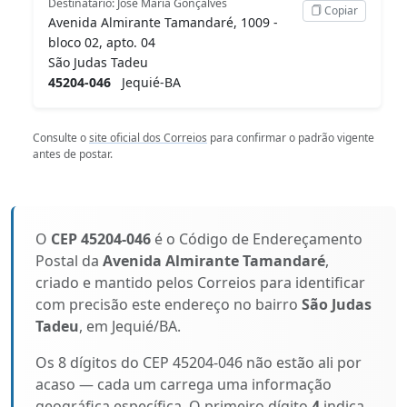
Destinatário: José Maria Gonçalves
Copiar
Avenida Almirante Tamandaré, 1009 -
bloco 02, apto. 04
São Judas Tadeu
45204-046
Jequié-BA
Consulte o
site oficial dos Correios
para confirmar o padrão vigente
antes de postar.
O
CEP 45204-046
é o Código de Endereçamento
Postal da
Avenida Almirante Tamandaré
,
criado e mantido pelos Correios para identificar
com precisão este endereço no bairro
São Judas
Tadeu
, em Jequié/BA.
Os 8 dígitos do CEP 45204-046 não estão ali por
acaso — cada um carrega uma informação
geográfica específica. O primeiro dígito
4
indica