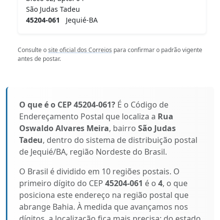
São Judas Tadeu
45204-061
Jequié-BA
Consulte o
site oficial dos Correios
para confirmar o padrão vigente
antes de postar.
O que é o CEP 45204-061?
É o Código de
Endereçamento Postal que localiza a
Rua
Oswaldo Alvares Meira
, bairro
São Judas
Tadeu
, dentro do sistema de distribuição postal
de Jequié/BA, região Nordeste do Brasil.
O Brasil é dividido em 10 regiões postais. O
primeiro dígito do CEP
45204-061
é o
4
, o que
posiciona este endereço na região postal que
abrange Bahia. À medida que avançamos nos
dígitos, a localização fica mais precisa: do estado