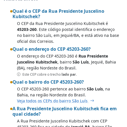
Qual é o CEP da Rua Presidente Juscelino
Kubitschek?
O CEP da Rua Presidente Juscelino Kubitschek é
45203-260
. Este código postal identifica o endereço
no bairro São Luís, em Jequié/BA, e está ativo na base
oficial dos Correios.
Qual o endereço do CEP 45203-260?
O endereço do CEP 45203-260 é
Rua Presidente
Juscelino Kubitschek
, bairro
São Luís
, Jequié, Bahia
(BA), região Nordeste do Brasil.
Este CEP cobre o trecho
lado par
.
Qual o bairro do CEP 45203-260?
O CEP 45203-260 pertence ao bairro
São Luís
, na
Bahia, na região Nordeste do Brasil.
Veja todos os CEPs do bairro São Luís
A Rua Presidente Juscelino Kubitschek fica em
qual cidade?
A Rua Presidente Juscelino Kubitschek com CEP
45203-260 fica na cidade de
Jequié-BA
, bairro São