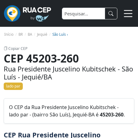
Início
BR
BA
Jequié
São Luís ›
Copiar CEP
CEP 45203-260
Rua Presidente Juscelino Kubitschek - São
Luís - Jequié/BA
lado par
O CEP da Rua Presidente Juscelino Kubitschek -
lado par - (bairro São Luís), Jequié-BA é
45203-260
.
CEP Rua Presidente Juscelino