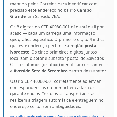
mantido pelos Correios para identificar com
precisão este endereço no bairro
Campo
Grande
, em Salvador/BA.
Os 8 dígitos do CEP 40080-001 não estão ali por
acaso — cada um carrega uma informação
geográfica específica. O primeiro dígito
4
indica
que este endereço pertence à
região postal
Nordeste
. Os cinco primeiros dígitos juntos
localizam o setor e subsetor postal de Salvador.
Os três últimos (o sufixo) identificam unicamente
a
Avenida Sete de Setembro
dentro desse setor.
Usar o CEP 40080-001 corretamente ao enviar
correspondências ou preencher cadastros
garante que os Correios e transportadoras
realizem a triagem automática e entreguem no
endereço certo, sem ambiguidades.
Saiba mais sobre como funciona o sistema de CEP