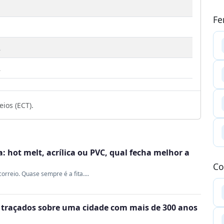
Fe
2
2
ios (ECT).
 hot melt, acrílica ou PVC, qual fecha melhor a
Co
rreio. Quase sempre é a fita....
m traçados sobre uma cidade com mais de 300 anos