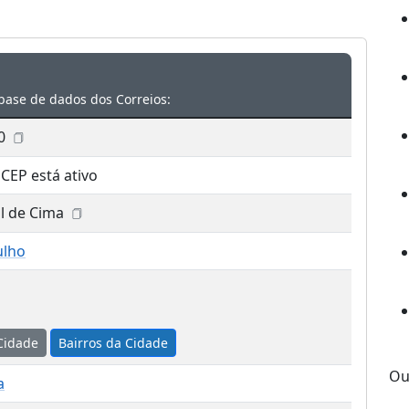
base de dados dos Correios:
0
 CEP está ativo
l de Cima
ulho
Cidade
Bairros da Cidade
Ou
a