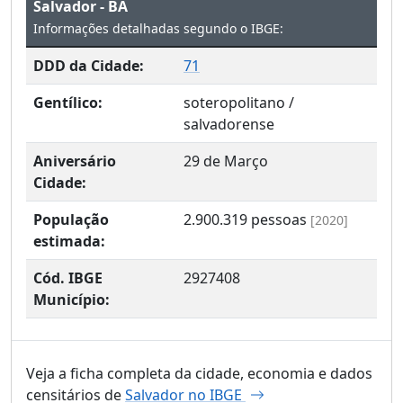
Salvador - BA
Informações detalhadas segundo o IBGE:
DDD da Cidade:
71
Gentílico:
soteropolitano /
salvadorense
Aniversário
29 de Março
Cidade:
População
2.900.319
pessoas
[2020]
estimada:
Cód. IBGE
2927408
Município:
Veja a ficha completa da cidade, economia e dados
censitários de
Salvador no IBGE