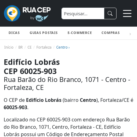
DICAS
GUIAS POSTAIS
E-COMMERCE
COMPRAS
ENV
Início
BR
CE
Fortaleza
Centro ›
Edifício Lobrás
CEP 60025-903
Rua Barão do Rio Branco, 1071 - Centro -
Fortaleza, CE
O CEP de
Edifício Lobrás
(bairro
Centro
), Fortaleza/CE é
60025-903
.
Localizado no CEP 60025-903 com endereço Rua Barão
do Rio Branco, 1071, Centro, Fortaleza - CE, Edifício
Lobrás possui um Código de Endereçamento Postal