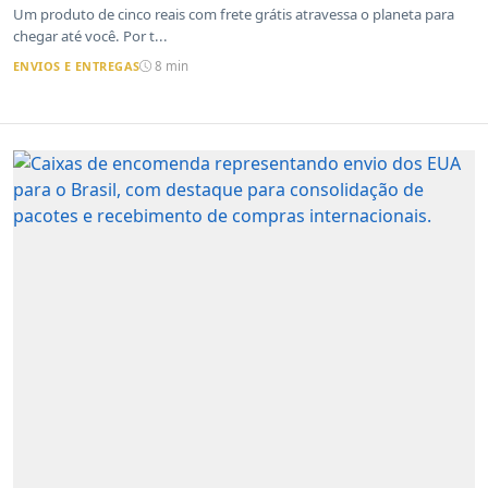
do outro lado do mundo até a sua casa
Um produto de cinco reais com frete grátis atravessa o planeta para
chegar até você. Por t...
ENVIOS E ENTREGAS
8 min