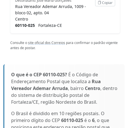
Destinatário: José Maria Gonçalves
Copiar
Rua Vereador Ademar Arruda, 1009 -
bloco 02, apto. 04
Centro
60110-025
Fortaleza-CE
Consulte o
site oficial dos Correios
para confirmar o padrão vigente
antes de postar.
O que é o CEP 60110-025?
É o Código de
Endereçamento Postal que localiza a
Rua
Vereador Ademar Arruda
, bairro
Centro
, dentro
do sistema de distribuição postal de
Fortaleza/CE, região Nordeste do Brasil.
O Brasil é dividido em 10 regiões postais. O
primeiro dígito do CEP
60110-025
é o
6
, o que
posiciona este endereço na região postal que