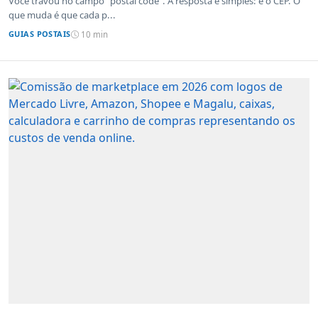
Você travou no campo "postal code". A resposta é simples: é o CEP. O
que muda é que cada p...
GUIAS POSTAIS
10 min