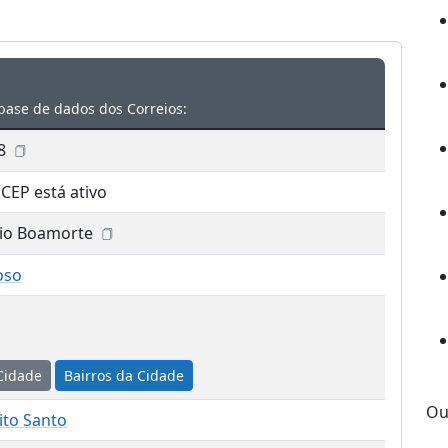
base de dados dos Correios:
8
 CEP está ativo
dio Boamorte
oso
Cidade
Bairros da Cidade
Ou
rito Santo