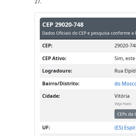
27.
CEP 29020-748
Dados Oficiais do CEP e pesquisa conforme a 
CEP:
29020-74
CEP Ativo:
Sim, este
Logradouro:
Rua Elpí
Bairro/Distrito:
do Mosc
Cidade:
Vitória
Veja mais:
CEPs da 
UF:
(
ES
) Espí