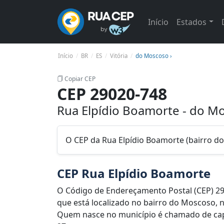
Início
Estados
Início
BR
ES
Vitória
do Moscoso ›
Copiar CEP
CEP 29020-748
Rua Elpídio Boamorte - do Mo
O CEP da Rua Elpídio Boamorte (bairro do
CEP Rua Elpídio Boamorte
O Código de Endereçamento Postal (CEP) 29
que está localizado no bairro do Moscoso, na
Quem nasce no município é chamado de capix