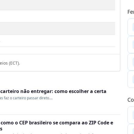
Fe
3
ios (ECT).
o carteiro não entregar: como escolher a certa
 faz o carteiro passar direto....
Co
 como o CEP brasileiro se compara ao ZIP Code e
s