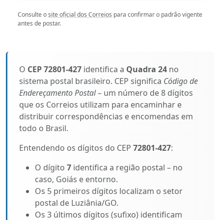
Consulte o
site oficial dos Correios
para confirmar o padrão vigente
antes de postar.
O
CEP 72801-427
identifica a
Quadra 24
no
sistema postal brasileiro. CEP significa
Código de
Endereçamento Postal
– um número de 8 dígitos
que os Correios utilizam para encaminhar e
distribuir correspondências e encomendas em
todo o Brasil.
Entendendo os dígitos do CEP
72801-427
:
O dígito
7
identifica a região postal – no
caso, Goiás e entorno.
Os 5 primeiros dígitos localizam o setor
postal de Luziânia/GO.
Os 3 últimos dígitos (sufixo) identificam