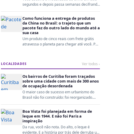
segundos e depois passa semanas decifrando
o rastreio. En...
Como funciona a entrega de produtos
da China no Brasil: o trajeto que um
pacote faz do outro lado do mundo até a
sua casa
Um produto de cinco reais com frete grátis
atravessa o planeta para chegar até você. Por
trás disso ...
LOCALIDADES
Ver todos ›
Os bairros de Curitiba foram traçados
sobre uma cidade com mais de 300 anos
de ocupação desordenada
O maior caso de sucesso em urbanismo do
Brasil não foi construído: foi reorganizado....
Boa Vista foi planejada em forma de
leque em 1944. E não foi Paris a
inspiração
Da rua, você não nota. Do alto, o leque é
evidente. E a história por trás dele derruba um