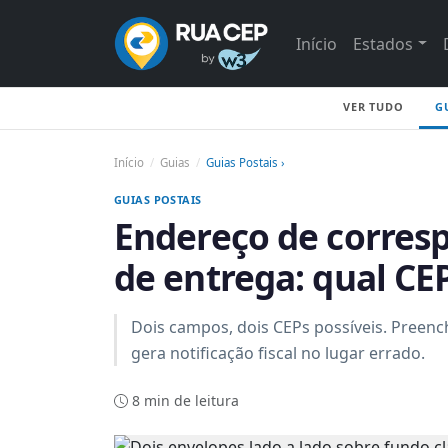
Início
Estados
VER TUDO
G
Início
Guias
Guias Postais ›
GUIAS POSTAIS
Endereço de corres
de entrega: qual CE
Dois campos, dois CEPs possíveis. Preenc
gera notificação fiscal no lugar errado.
8 min de leitura