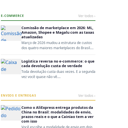
E-COMMERCE
Ver todos ›
Comissão de marketplace em 2026: ML,
Amazon, Shopee e Magalu com as taxas
atualizadas
Março de 2026 mudou a estrutura de custos
dos quatro maiores marketplaces do Brasil.
Quem não recalc...
Logística reversa no e-commerce: o que
cada devolução custa de verdade
Toda devolução custa duas vezes. E a segunda
vez você quase não vê....
ENVIOS E ENTREGAS
Ver todos ›
Como o AliExpress entrega produtos da
China no Brasil: modalidades de envio,
prazos reais e o que a Cainiao tem a ver
com isso
Você escolhe a modalidade de envio em dois