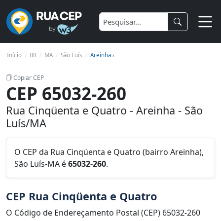
Início
BR
MA
São Luís
Areinha ›
Copiar CEP
CEP 65032-260
Rua Cinqüenta e Quatro - Areinha - São
Luís/MA
O CEP da Rua Cinqüenta e Quatro (bairro Areinha),
São Luís-MA é
65032-260
.
CEP Rua Cinqüenta e Quatro
O Código de Endereçamento Postal (CEP) 65032-260