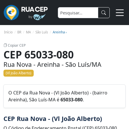
Início
BR
MA
São Luís
Areinha ›
Copiar CEP
CEP 65033-080
Rua Nova - Areinha - São Luís/MA
(Vl João Alberto)
O CEP da Rua Nova - (Vl João Alberto) - (bairro
Areinha), São Luís-MA é
65033-080
.
CEP Rua Nova - (Vl João Alberto)
O Código de Endereçamento Postal (CEP) 65033-080