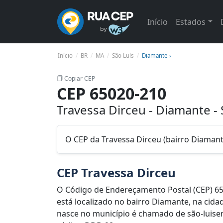
Início
Estados
Início
BR
MA
São Luís
Diamante ›
Copiar CEP
CEP 65020-210
Travessa Dirceu - Diamante -
O CEP da Travessa Dirceu (bairro Diamant
CEP Travessa Dirceu
O Código de Endereçamento Postal (CEP) 65
está localizado no bairro Diamante, na cida
nasce no município é chamado de são-luisens