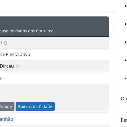
base de dados dos Correios:
0
 CEP está ativo
 Dirceu
e
Ou
Cidade
Bairros da Cidade
ranhão
Fe