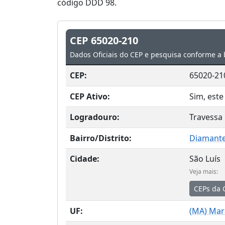
código DDD 98.
CEP 65020-210
Dados Oficiais do CEP e pesquisa conforme a 
CEP:
65020-21
CEP Ativo:
Sim, este
Logradouro:
Travessa
Bairro/Distrito:
Diamant
Cidade:
São Luís
Veja mais:
CEPs da 
UF:
(
MA
) Ma