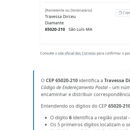
[Remetente ou Destinatário]
Copi
Travessa Dirceu
Diamante
65020-210
São Luís-MA
Consulte o
site oficial dos Correios
para confirmar o pad
O
CEP 65020-210
identifica a
Travessa D
Código de Endereçamento Postal
– um núme
encaminhar e distribuir correspondênci
Entendendo os dígitos do CEP
65020-21
O dígito
6
identifica a região postal
Os 5 primeiros dígitos localizam o s