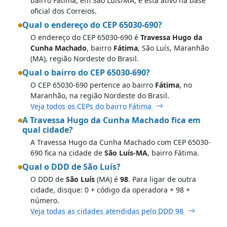
bairro Fátima, em São Luís/MA, e está ativo na base
oficial dos Correios.
Qual o endereço do CEP 65030-690?
O endereço do CEP 65030-690 é
Travessa Hugo da
Cunha Machado
, bairro
Fátima
, São Luís, Maranhão
(MA), região Nordeste do Brasil.
Qual o bairro do CEP 65030-690?
O CEP 65030-690 pertence ao bairro
Fátima
, no
Maranhão, na região Nordeste do Brasil.
Veja todos os CEPs do bairro Fátima
A Travessa Hugo da Cunha Machado fica em
qual cidade?
A Travessa Hugo da Cunha Machado com CEP 65030-
690 fica na cidade de
São Luís-MA
, bairro Fátima.
Qual o DDD de São Luís?
O DDD de
São Luís
(MA) é
98
. Para ligar de outra
cidade, disque: 0 + código da operadora + 98 +
número.
Veja todas as cidades atendidas pelo DDD 98