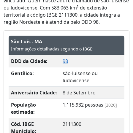
vinculado. Quem nasce aqui é chamado de são-luisense
ou ludovicense. Com 583,063 km² de extensão
territorial e código IBGE 2111300, a cidade integra a
região Nordeste e é atendida pelo DDD 98.
São Luís - MA
Informações detalhadas segundo o IBGE:
DDD da Cidade:
98
Gentílico:
são-luisense ou
ludovicense
Aniversário Cidade:
8 de Setembro
População
1.115.932
pessoas
[2020]
estimada:
Cód. IBGE
2111300
Município: