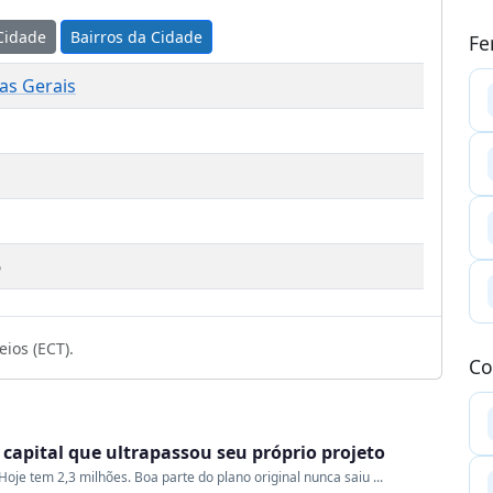
Cidade
Bairros da Cidade
Fe
as Gerais
1
6
ios (ECT).
Co
a capital que ultrapassou seu próprio projeto
oje tem 2,3 milhões. Boa parte do plano original nunca saiu ...