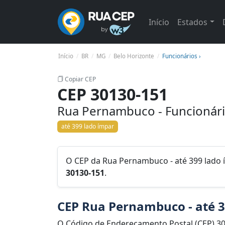
Início
Estados
Início
BR
MG
Belo Horizonte
Funcionários ›
Copiar CEP
CEP 30130-151
Rua Pernambuco - Funcionári
até 399 lado ímpar
O CEP da Rua Pernambuco - até 399 lado í
30130-151
.
CEP Rua Pernambuco - até 3
O Código de Endereçamento Postal (CEP) 3