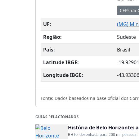
CEPs da 
UF:
(
MG
) Min
Região:
Sudeste
País:
Brasil
Latitude IBGE:
-19.9290
Longitude IBGE:
-43.9330
Fonte: Dados baseados na base oficial dos Corre
GUIAS RELACIONADOS
História de Belo Horizonte: 
BH foi desenhada para 200 mil pessoas. H