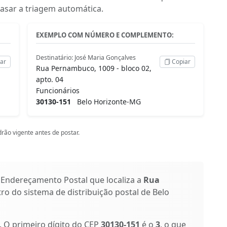
rasar a triagem automática.
EXEMPLO COM NÚMERO E COMPLEMENTO:
Destinatário: José Maria Gonçalves
ar
Copiar
Rua Pernambuco, 1009 - bloco 02,
apto. 04
Funcionários
30130-151
Belo Horizonte-MG
rão vigente antes de postar.
 Endereçamento Postal que localiza a
Rua
tro do sistema de distribuição postal de Belo
s. O primeiro dígito do CEP
30130-151
é o
3
, o que