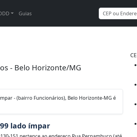
DDD
Guias
CE
os - Belo Horizonte/MG
mpar - (bairro Funcionários), Belo Horizonte-MG é
99 lado ímpar
0130-151 pertence ao endereço Rua Pernambuco (até