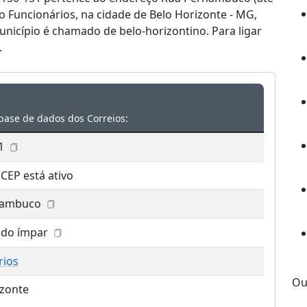
ro Funcionários, na cidade de Belo Horizonte - MG,
nicípio é chamado de belo-horizontino. Para ligar
.
base de dados dos Correios:
1
 CEP está ativo
nambuco
lado ímpar
rios
Ou
izonte