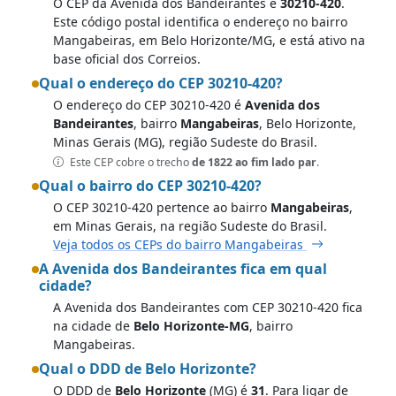
O CEP da Avenida dos Bandeirantes é
30210-420
.
Este código postal identifica o endereço no bairro
Mangabeiras, em Belo Horizonte/MG, e está ativo na
base oficial dos Correios.
Qual o endereço do CEP 30210-420?
O endereço do CEP 30210-420 é
Avenida dos
Bandeirantes
, bairro
Mangabeiras
, Belo Horizonte,
Minas Gerais (MG), região Sudeste do Brasil.
Este CEP cobre o trecho
de 1822 ao fim lado par
.
Qual o bairro do CEP 30210-420?
O CEP 30210-420 pertence ao bairro
Mangabeiras
,
em Minas Gerais, na região Sudeste do Brasil.
Veja todos os CEPs do bairro Mangabeiras
A Avenida dos Bandeirantes fica em qual
cidade?
A Avenida dos Bandeirantes com CEP 30210-420 fica
na cidade de
Belo Horizonte-MG
, bairro
Mangabeiras.
Qual o DDD de Belo Horizonte?
O DDD de
Belo Horizonte
(MG) é
31
. Para ligar de