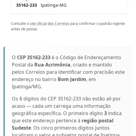
35162-233
Ipatinga-MG
Consulte o
site oficial dos Correios
para confirmar o padrão vigente
antes de postar.
O
CEP 35162-233
é o Código de Endereçamento
Postal da
Rua Acrimônia
, criado e mantido
pelos Correios para identificar com precisão este
endereço no bairro
Bom Jardim
, em
Ipatinga/MG.
Os 8 dígitos do CEP 35162-233 não estão ali por
acaso — cada um carrega uma informação
geográfica específica. O primeiro dígito
3
indica
que este endereço pertence à
região postal
Sudeste
. Os cinco primeiros dígitos juntos
localizam o setor e subsetor postal de Ipatinga.