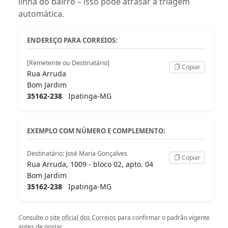
linha do bairro – isso pode atrasar a triagem
automática.
ENDEREÇO PARA CORREIOS:
[Remetente ou Destinatário]
Copiar
Rua Arruda
Bom Jardim
35162-238
Ipatinga-MG
EXEMPLO COM NÚMERO E COMPLEMENTO:
Destinatário: José Maria Gonçalves
Copiar
Rua Arruda, 1009 - bloco 02, apto. 04
Bom Jardim
35162-238
Ipatinga-MG
Consulte o
site oficial dos Correios
para confirmar o padrão vigente
antes de postar.