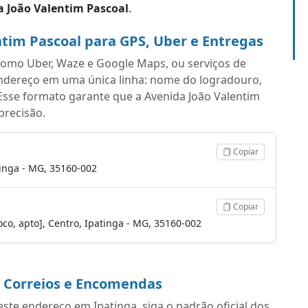
a João Valentim Pascoal
.
tim Pascoal para GPS, Uber e Entregas
s como Uber, Waze e Google Maps, ou serviços de
endereço em uma única linha: nome do logradouro,
Esse formato garante que a Avenida João Valentim
precisão.
Copiar
tinga - MG, 35160-002
Copiar
oco, apto], Centro, Ipatinga - MG, 35160-002
a Correios e Encomendas
ste endereço em Ipatinga, siga o padrão oficial dos