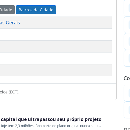
Cidade
Bairros da Cidade
as Gerais
6
1
Co
ios (ECT).
a capital que ultrapassou seu próprio projeto
oje tem 2,3 milhões. Boa parte do plano original nunca saiu ...
DD