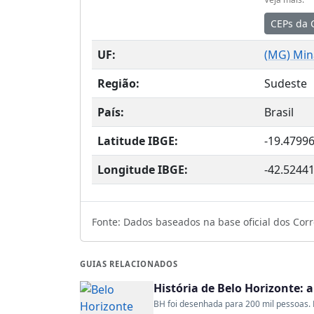
CEPs da 
UF:
(
MG
) Min
Região:
Sudeste
País:
Brasil
Latitude IBGE:
-19.4799
Longitude IBGE:
-42.5244
Fonte: Dados baseados na base oficial dos Corre
GUIAS RELACIONADOS
História de Belo Horizonte: 
BH foi desenhada para 200 mil pessoas. H