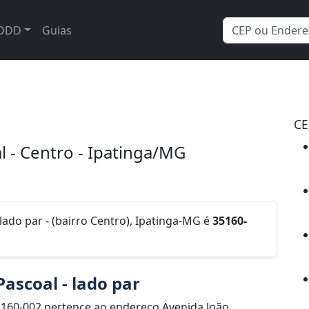
DDD
Guias
CE
l - Centro - Ipatinga/MG
lado par - (bairro Centro), Ipatinga-MG é
35160-
ascoal - lado par
160-002 pertence ao endereço Avenida João