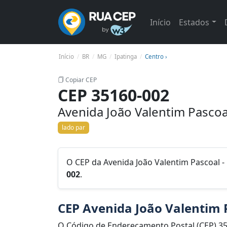
Início
Estados
Início
BR
MG
Ipatinga
Centro ›
Copiar CEP
CEP 35160-002
Avenida João Valentim Pascoa
lado par
O CEP da Avenida João Valentim Pascoal - 
002
.
CEP Avenida João Valentim P
O Código de Endereçamento Postal (CEP) 35