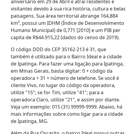
aniversário em 29 de Abril e atrai residentes e
visitantes devido à sua rica história, cultura e belas
paisagens. Sua área territorial abrange 164,884
km², possui um IDHM (Índice de Desenvolvimento
Humano Municipal) de 0,771 [2010] e um PIB per
capita de R$44.915,22 (dados do censo de 2019).
O código DDD do CEP 35162-213 é 31, que
também é utilizado para o Bairro Ideal e a cidade
de Ipatinga. Para fazer uma ligação para Ipatinga,
em Minas Gerais, basta digitar: 0 + código da
operadora + 31 + número de telefone. Se você é
cliente Vivo, no lugar do código da operadora,
utilize "15"; se for Tim, utilize "41"; para a
operadora Claro, utilize "21", e assim por diante.
Veja um exemplo: 015 (31) 99999-9999. Abaixo, há
mais informações sobre como ligar para a cidade
de Ipatinga, MG.
Além da Rua Oscarito, o bairro Ideal possui outras