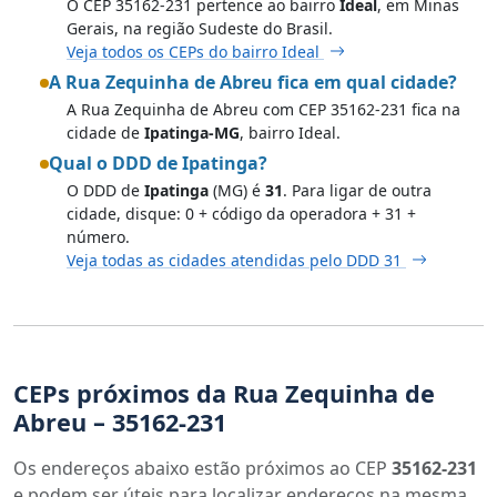
O CEP 35162-231 pertence ao bairro
Ideal
, em Minas
Gerais, na região Sudeste do Brasil.
Veja todos os CEPs do bairro Ideal
A Rua Zequinha de Abreu fica em qual cidade?
A Rua Zequinha de Abreu com CEP 35162-231 fica na
cidade de
Ipatinga-MG
, bairro Ideal.
Qual o DDD de Ipatinga?
O DDD de
Ipatinga
(MG) é
31
. Para ligar de outra
cidade, disque: 0 + código da operadora + 31 +
número.
Veja todas as cidades atendidas pelo DDD 31
CEPs próximos da Rua Zequinha de
Abreu – 35162-231
Os endereços abaixo estão próximos ao CEP
35162-231
e podem ser úteis para localizar endereços na mesma