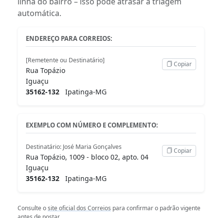
linha do bairro – isso pode atrasar a triagem
automática.
ENDEREÇO PARA CORREIOS:
[Remetente ou Destinatário]
Copiar
Rua Topázio
Iguaçu
35162-132
Ipatinga-MG
EXEMPLO COM NÚMERO E COMPLEMENTO:
Destinatário: José Maria Gonçalves
Copiar
Rua Topázio, 1009 - bloco 02, apto. 04
Iguaçu
35162-132
Ipatinga-MG
Consulte o
site oficial dos Correios
para confirmar o padrão vigente
antes de postar.