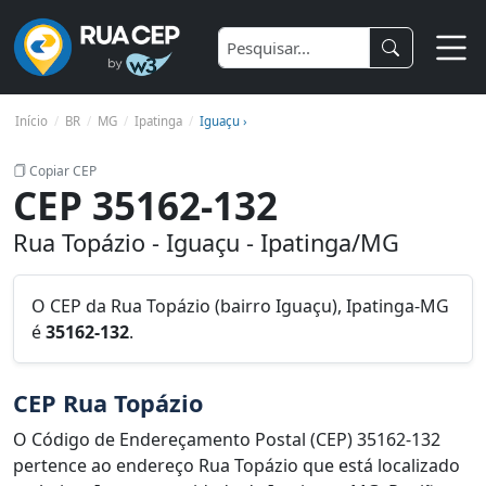
Início
BR
MG
Ipatinga
Iguaçu ›
Copiar CEP
CEP 35162-132
Rua Topázio - Iguaçu - Ipatinga/MG
O CEP da Rua Topázio (bairro Iguaçu), Ipatinga-MG
é
35162-132
.
CEP Rua Topázio
O Código de Endereçamento Postal (CEP) 35162-132
pertence ao endereço Rua Topázio que está localizado