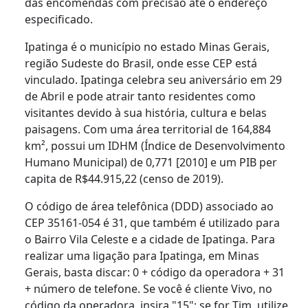
das encomendas com precisão até o endereço
especificado.
Ipatinga é o município no estado Minas Gerais,
região Sudeste do Brasil, onde esse CEP está
vinculado. Ipatinga celebra seu aniversário em 29
de Abril e pode atrair tanto residentes como
visitantes devido à sua história, cultura e belas
paisagens. Com uma área territorial de 164,884
km², possui um IDHM (Índice de Desenvolvimento
Humano Municipal) de 0,771 [2010] e um PIB per
capita de R$44.915,22 (censo de 2019).
O código de área telefônica (DDD) associado ao
CEP 35161-054 é 31, que também é utilizado para
o Bairro Vila Celeste e a cidade de Ipatinga. Para
realizar uma ligação para Ipatinga, em Minas
Gerais, basta discar: 0 + código da operadora + 31
+ número de telefone. Se você é cliente Vivo, no
código da operadora, insira "15"; se for Tim, utilize