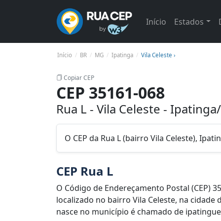
Início
Estados
Início
BR
MG
Ipatinga
Vila Celeste ›
Copiar CEP
CEP 35161-068
Rua L - Vila Celeste - Ipating
O CEP da Rua L (bairro Vila Celeste), Ipa
CEP Rua L
O Código de Endereçamento Postal (CEP) 35
localizado no bairro Vila Celeste, na cidade
nasce no município é chamado de ipatinguens