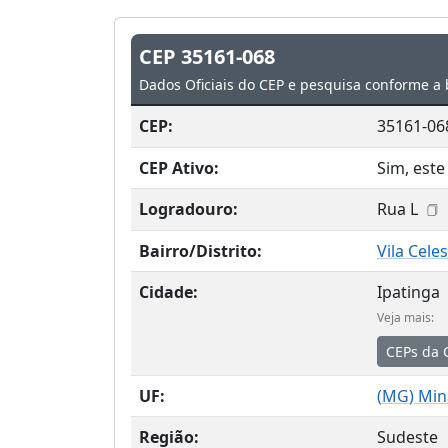
CEP 35161-068
Dados Oficiais do CEP e pesquisa conforme a 
CEP:
35161-06
CEP Ativo:
Sim, este
Logradouro:
Rua L
Bairro/Distrito:
Vila Cele
Cidade:
Ipatinga
Veja mais:
CEPs da 
UF:
(
MG
) Min
Região:
Sudeste