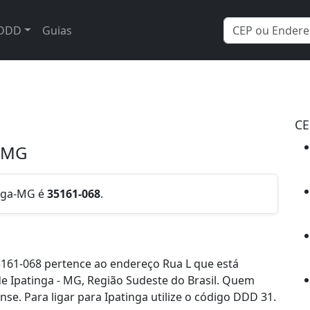
DDD
Guias
CE
a/MG
tinga-MG é
35161-068
.
161-068 pertence ao endereço Rua L que está
 de Ipatinga - MG, Região Sudeste do Brasil. Quem
e. Para ligar para Ipatinga utilize o código DDD 31.