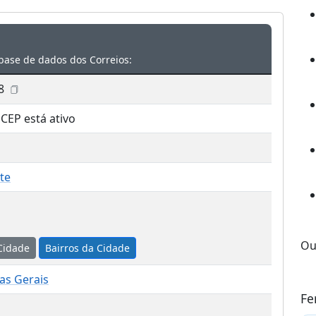
base de dados dos Correios:
8
 CEP está ativo
ste
Ou
Cidade
Bairros da Cidade
as Gerais
Fe