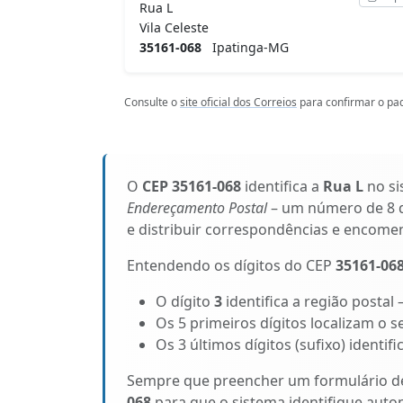
Rua L
Vila Celeste
35161-068
Ipatinga-MG
Consulte o
site oficial dos Correios
para confirmar o pad
O
CEP 35161-068
identifica a
Rua L
no si
Endereçamento Postal
– um número de 8 d
e distribuir correspondências e encomen
Entendendo os dígitos do CEP
35161-06
O dígito
3
identifica a região postal
Os 5 primeiros dígitos localizam o s
Os 3 últimos dígitos (sufixo) identif
Sempre que preencher um formulário de 
068
para que o sistema identifique aut