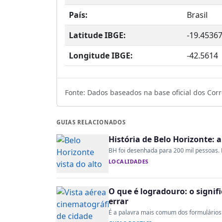
País:
Brasil
Latitude IBGE:
-19.4536
Longitude IBGE:
-42.5614
Fonte: Dados baseados na base oficial dos Corre
GUIAS RELACIONADOS
História de Belo Horizonte: 
BH foi desenhada para 200 mil pessoas. H
LOCALIDADES
O que é logradouro: o signi
errar
É a palavra mais comum dos formulários 