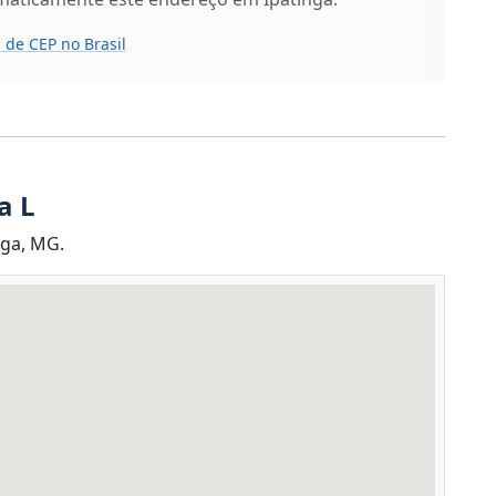
 de CEP no Brasil
a L
nga, MG.