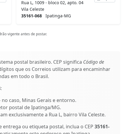
Rua L, 1009 - bloco 02, apto. 04
Vila Celeste
35161-068
Ipatinga-MG
rão vigente antes de postar.
stema postal brasileiro. CEP significa
Código de
ígitos que os Correios utilizam para encaminhar
das em todo o Brasil.
8
:
 – no caso, Minas Gerais e entorno.
etor postal de Ipatinga/MG.
icam exclusivamente a Rua L, bairro Vila Celeste.
entrega ou etiqueta postal, inclua o CEP
35161-
omaticamente este endereço em Ipatinga.