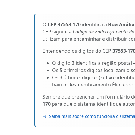
O
CEP 37553-170
identifica a
Rua Anália 
CEP significa
Código de Endereçamento Pos
utilizam para encaminhar e distribuir c
Entendendo os dígitos do CEP
37553-17
O dígito
3
identifica a região postal
Os 5 primeiros dígitos localizam o 
Os 3 últimos dígitos (sufixo) identif
bairro Desmembramento Élio Rodolf
Sempre que preencher um formulário de 
170
para que o sistema identifique aut
Saiba mais sobre como funciona o sistema