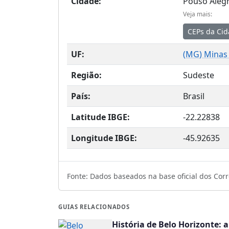
Cidade:
Pouso Aleg
Veja mais:
CEPs da Ci
UF:
(
MG
) Minas
Região:
Sudeste
País:
Brasil
Latitude IBGE:
-22.22838
Longitude IBGE:
-45.92635
Fonte: Dados baseados na base oficial dos Corre
GUIAS RELACIONADOS
História de Belo Horizonte: 