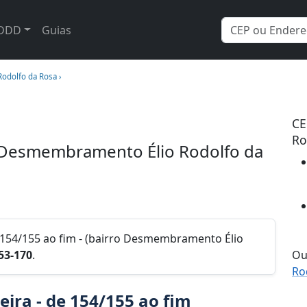
DDD
Guias
dolfo da Rosa ›
CE
Ro
 - Desmembramento Élio Rodolfo da
e 154/155 ao fim - (bairro Desmembramento Élio
53-170
.
Ou
Ro
eira - de 154/155 ao fim