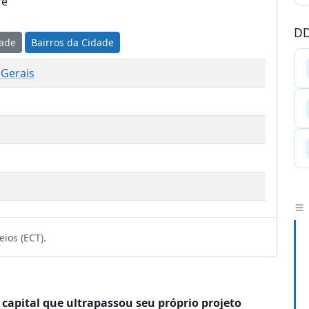
re
DD
dade
Bairros da Cidade
 Gerais
ios (ECT).
a capital que ultrapassou seu próprio projeto