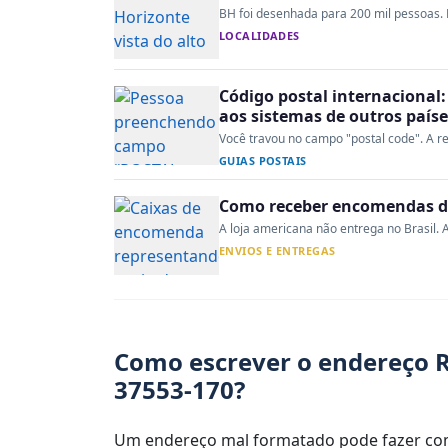
BH foi desenhada para 200 mil pessoas. H
LOCALIDADES
Código postal internacional:
aos sistemas de outros paíse
Você travou no campo "postal code". A re
GUIAS POSTAIS
Como receber encomendas do
A loja americana não entrega no Brasil. A
ENVIOS E ENTREGAS
Como escrever o endereço Ru
37553-170?
Um endereço mal formatado pode fazer com