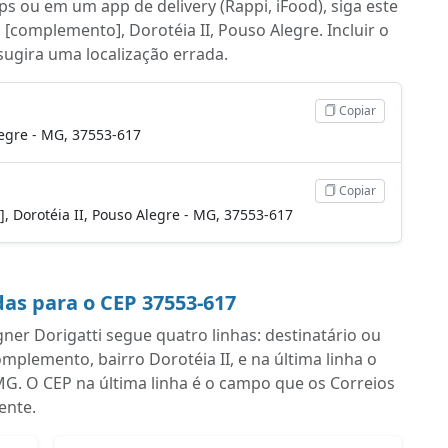
s ou em um app de delivery (Rappi, iFood), siga este
[complemento], Dorotéia II, Pouso Alegre. Incluir o
 sugira uma localização errada.
Copiar
legre - MG, 37553-617
Copiar
], Dorotéia II, Pouso Alegre - MG, 37553-617
as para o CEP 37553-617
r Dorigatti segue quatro linhas: destinatário ou
lemento, bairro Dorotéia II, e na última linha o
G. O CEP na última linha é o campo que os Correios
ente.