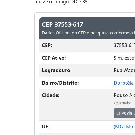
utilize o código DDD 35.
CEP 37553-617
Dados Oficiais do CEP e pesquisa conforme a 
CEP:
37553-61
CEP Ativo:
Sim, este
Logradouro:
Rua Wagn
Bairro/Distrito:
Dorotéia 
Cidade:
Pouso Al
Veja mais:
CEPs da 
UF:
(
MG
) Min