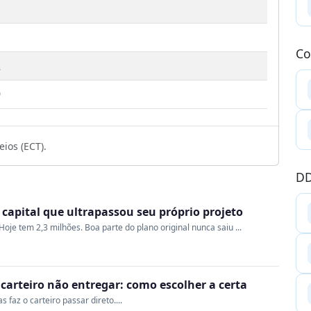
Co
2
9
ios (ECT).
DD
a capital que ultrapassou seu próprio projeto
oje tem 2,3 milhões. Boa parte do plano original nunca saiu ...
o carteiro não entregar: como escolher a certa
 faz o carteiro passar direto....