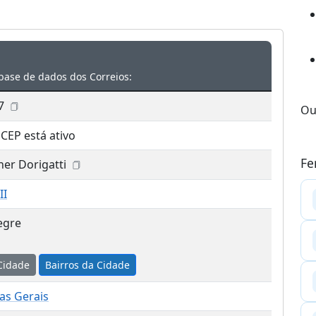
base de dados dos Correios:
7
Ou
 CEP está ativo
Fe
er Dorigatti
II
egre
Cidade
Bairros da Cidade
as Gerais