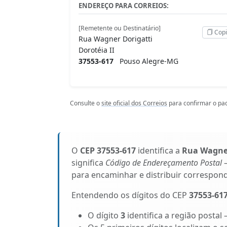
ENDEREÇO PARA CORREIOS:
[Remetente ou Destinatário]
Copi
Rua Wagner Dorigatti
Dorotéia II
37553-617
Pouso Alegre-MG
Consulte o
site oficial dos Correios
para confirmar o pad
O
CEP 37553-617
identifica a
Rua Wagner
significa
Código de Endereçamento Postal
–
para encaminhar e distribuir correspon
Entendendo os dígitos do CEP
37553-61
O dígito
3
identifica a região postal