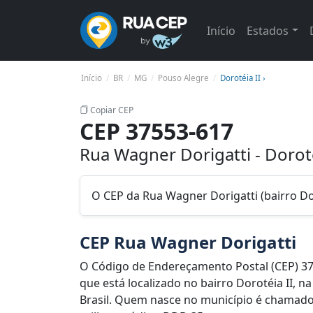
Início
Estados
Início
BR
MG
Pouso Alegre
Dorotéia II ›
Copiar CEP
CEP 37553-617
Rua Wagner Dorigatti - Dorot
O CEP da Rua Wagner Dorigatti (bairro Do
CEP Rua Wagner Dorigatti
O Código de Endereçamento Postal (CEP) 3
que está localizado no bairro Dorotéia II, 
Brasil. Quem nasce no município é chamado