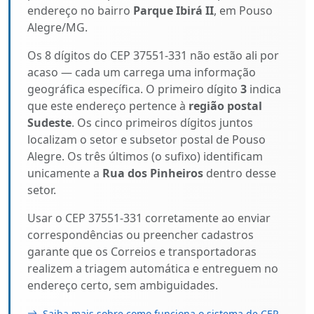
endereço no bairro
Parque Ibirá II
, em Pouso
Alegre/MG.
Os 8 dígitos do CEP 37551-331 não estão ali por
acaso — cada um carrega uma informação
geográfica específica. O primeiro dígito
3
indica
que este endereço pertence à
região postal
Sudeste
. Os cinco primeiros dígitos juntos
localizam o setor e subsetor postal de Pouso
Alegre. Os três últimos (o sufixo) identificam
unicamente a
Rua dos Pinheiros
dentro desse
setor.
Usar o CEP 37551-331 corretamente ao enviar
correspondências ou preencher cadastros
garante que os Correios e transportadoras
realizem a triagem automática e entreguem no
endereço certo, sem ambiguidades.
Saiba mais sobre como funciona o sistema de CEP