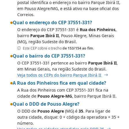
postal identifica o endereço no bairro Parque Ibirá II,
em Pouso Alegre/MG, e está ativo na base oficial dos
Correios.
Qual o endereço do CEP 37551-331?
O endereço do CEP 37551-331 é
Rua dos Pinheiros
,
bairro
Parque Ibirá II
, Pouso Alegre, Minas Gerais
(MG), região Sudeste do Brasil.
Este CEP cobre o trecho
de 153/154 ao fim
.
Qual o bairro do CEP 37551-331?
O CEP 37551-331 pertence ao bairro
Parque Ibirá II
,
em Minas Gerais, na região Sudeste do Brasil.
Veja todos os CEPs do bairro Parque Ibirá II
A Rua dos Pinheiros fica em qual cidade?
A Rua dos Pinheiros com CEP 37551-331 fica na
cidade de
Pouso Alegre-MG
, bairro Parque Ibirá II.
Qual o DDD de Pouso Alegre?
O DDD de
Pouso Alegre
(MG) é
35
. Para ligar de
outra cidade, disque: 0 + código da operadora + 35 +
número.