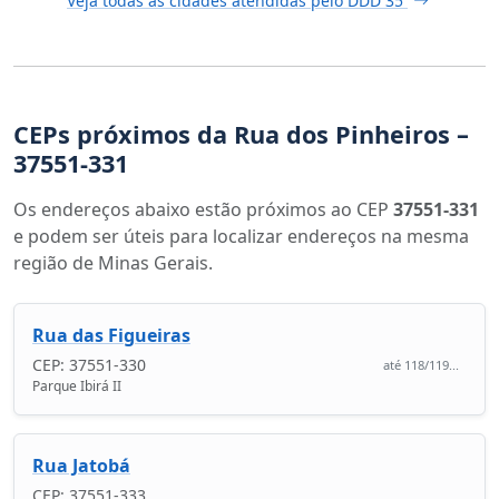
Veja todas as cidades atendidas pelo DDD 35
CEPs próximos da Rua dos Pinheiros –
37551-331
Os endereços abaixo estão próximos ao CEP
37551-331
e podem ser úteis para localizar endereços na mesma
região de Minas Gerais.
Rua das Figueiras
CEP: 37551-330
até 118/119...
Parque Ibirá II
Rua Jatobá
CEP: 37551-333