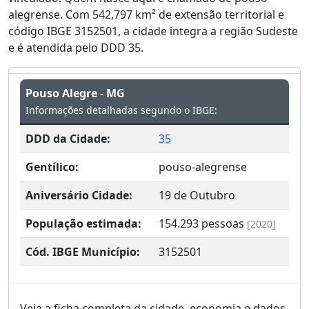
alegrense. Com 542,797 km² de extensão territorial e
código IBGE 3152501, a cidade integra a região Sudeste
e é atendida pelo DDD 35.
Pouso Alegre - MG
Informações detalhadas segundo o IBGE:
DDD da Cidade:
35
Gentílico:
pouso-alegrense
Aniversário Cidade:
19 de Outubro
População estimada:
154.293
pessoas
[2020]
Cód. IBGE Município:
3152501
Veja a ficha completa da cidade, economia e dados