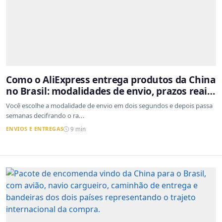
Como o AliExpress entrega produtos da China
no Brasil: modalidades de envio, prazos reais
e o que a Cainiao tem a ver com isso
Você escolhe a modalidade de envio em dois segundos e depois passa
semanas decifrando o ra...
ENVIOS E ENTREGAS
9 min