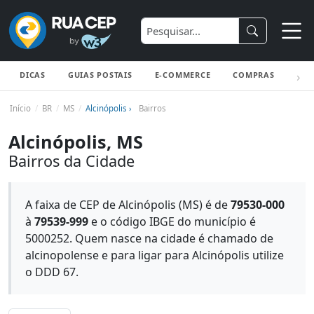
DICAS
GUIAS POSTAIS
E-COMMERCE
COMPRAS
ENV
Início
BR
MS
Alcinópolis ›
Bairros
Alcinópolis, MS
Bairros da Cidade
A faixa de CEP de Alcinópolis (MS) é de
79530-000
à
79539-999
e o código IBGE do município é
5000252. Quem nasce na cidade é chamado de
alcinopolense e para ligar para Alcinópolis utilize
o DDD 67.