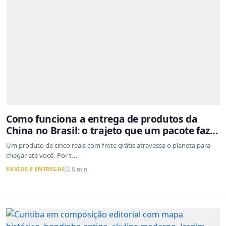
Como funciona a entrega de produtos da
China no Brasil: o trajeto que um pacote faz
do outro lado do mundo até a sua casa
Um produto de cinco reais com frete grátis atravessa o planeta para
chegar até você. Por t...
ENVIOS E ENTREGAS
8 min