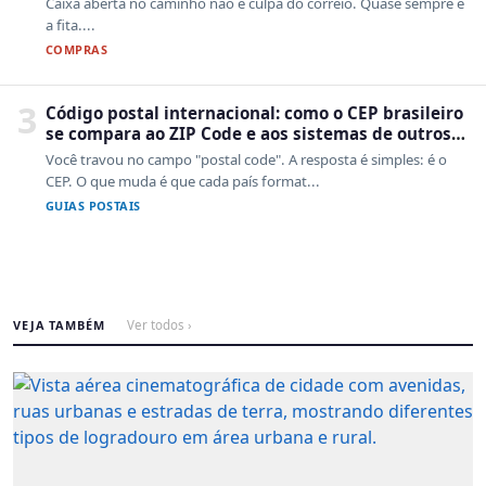
Caixa aberta no caminho não é culpa do correio. Quase sempre é
a fita....
COMPRAS
3
Código postal internacional: como o CEP brasileiro
se compara ao ZIP Code e aos sistemas de outros
países
Você travou no campo "postal code". A resposta é simples: é o
CEP. O que muda é que cada país format...
GUIAS POSTAIS
VEJA TAMBÉM
Ver todos ›