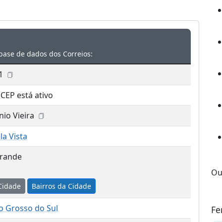
base de dados dos Correios:
1
 CEP está ativo
io Vieira
la Vista
rande
Ou
Cidade
Bairros da Cidade
o Grosso do Sul
Fe