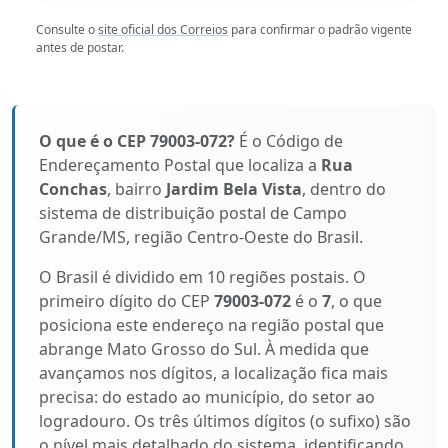
Consulte o
site oficial dos Correios
para confirmar o padrão vigente
antes de postar.
O que é o CEP 79003-072?
É o Código de
Endereçamento Postal que localiza a
Rua
Conchas
, bairro
Jardim Bela Vista
, dentro do
sistema de distribuição postal de Campo
Grande/MS, região Centro-Oeste do Brasil.
O Brasil é dividido em 10 regiões postais. O
primeiro dígito do CEP
79003-072
é o
7
, o que
posiciona este endereço na região postal que
abrange Mato Grosso do Sul. À medida que
avançamos nos dígitos, a localização fica mais
precisa: do estado ao município, do setor ao
logradouro. Os três últimos dígitos (o sufixo) são
o nível mais detalhado do sistema, identificando