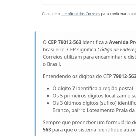
Consulte o
site oficial dos Correios
para confirmar o pad
O
CEP 79012-563
identifica a
Avenida Pr
brasileiro. CEP significa
Código de Endere
Correios utilizam para encaminhar e di
o Brasil.
Entendendo os dígitos do CEP
79012-56
O dígito
7
identifica a região postal
Os 5 primeiros dígitos localizam o
Os 3 últimos dígitos (sufixo) identi
Branco, bairro Loteamento Praia da
Sempre que preencher um formulário de 
563
para que o sistema identifique au