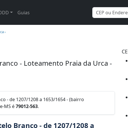
DDD
Guias
ca ›
CE
ranco - Loteamento Praia da Urca -
co - de 1207/1208 a 1653/1654 - (bairro
de-MS é
79012-563
.
elo Branco - de 1207/1208 a