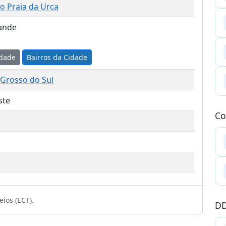
o Praia da Urca
ande
idade
Bairros da Cidade
 Grosso do Sul
ste
Co
ios (ECT).
DD