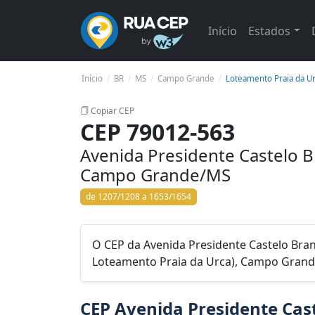
Início
Estados
Início
BR
MS
Campo Grande
Loteamento Praia da Ur
Copiar CEP
CEP 79012-563
Avenida Presidente Castelo B
Campo Grande/MS
de 1207/1208 a 1653/1654
O CEP da Avenida Presidente Castelo Bran
Loteamento Praia da Urca), Campo Gran
CEP Avenida Presidente Cast