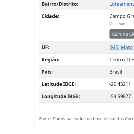
Bairro/Distrito:
Loteament
Cidade:
Campo Gr
Veja mais:
CEPs da C
UF:
(
MS
) Mato
Região:
Centro-Oe
País:
Brasil
Latitude IBGE:
-20.43211
Longitude IBGE:
-54.59877
Fonte: Dados baseados na base oficial dos Corre