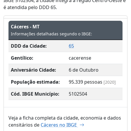
IBGE 5102504, a cidade integra a região Centro-Oeste e
é atendida pelo DDD 65.
Cáceres - MT
Informações detalhadas segundo o IBGE:
DDD da Cidade:
65
Gentílico:
cacerense
Aniversário Cidade:
6 de Outubro
População estimada:
95.339
pessoas
[2020]
Cód. IBGE Município:
5102504
Veja a ficha completa da cidade, economia e dados
censitários de
Cáceres no IBGE