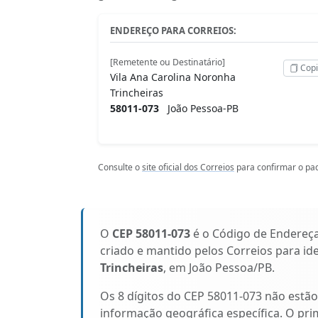
ENDEREÇO PARA CORREIOS:
[Remetente ou Destinatário]
Copi
Vila Ana Carolina Noronha
Trincheiras
58011-073
João Pessoa-PB
Consulte o
site oficial dos Correios
para confirmar o pad
O
CEP 58011-073
é o Código de Endereç
criado e mantido pelos Correios para id
Trincheiras
, em João Pessoa/PB.
Os 8 dígitos do CEP 58011-073 não estã
informação geográfica específica. O pri