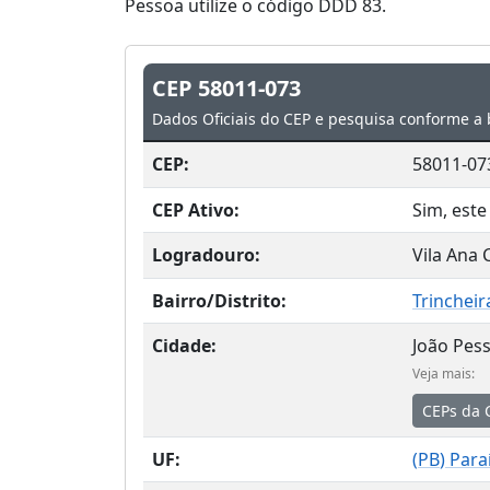
Pessoa utilize o código DDD 83.
CEP 58011-073
Dados Oficiais do CEP e pesquisa conforme a 
CEP:
58011-07
CEP Ativo:
Sim, este
Logradouro:
Vila Ana
Bairro/Distrito:
Trincheir
Cidade:
João Pes
Veja mais:
CEPs da 
UF:
(
PB
) Para