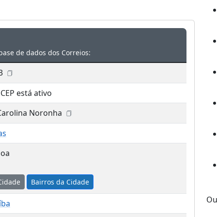
base de dados dos Correios:
3
 CEP está ativo
 Carolina Noronha
as
soa
Cidade
Bairros da Cidade
Ou
íba