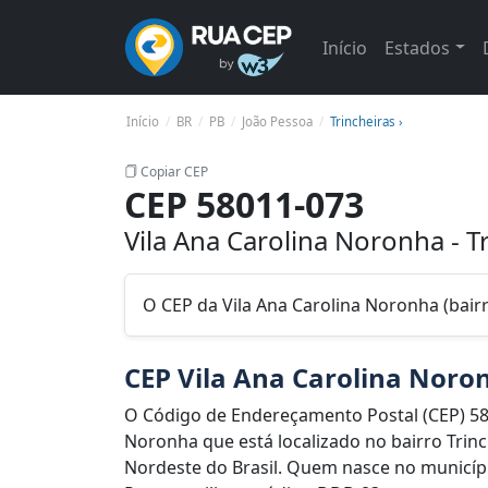
Início
Estados
Início
BR
PB
João Pessoa
Trincheiras ›
Copiar CEP
CEP 58011-073
Vila Ana Carolina Noronha - T
O CEP da Vila Ana Carolina Noronha (bairr
CEP Vila Ana Carolina Noro
O Código de Endereçamento Postal (CEP) 58
Noronha que está localizado no bairro Trinc
Nordeste do Brasil. Quem nasce no municíp