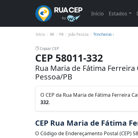
Início
Estados
Início
BR
PB
João Pessoa
Trincheiras ›
Copiar CEP
CEP 58011-332
Rua Maria de Fátima Ferreira 
Pessoa/PB
O CEP da Rua Maria de Fátima Ferreira Cat
332
.
CEP Rua Maria de Fátima Fe
O Código de Endereçamento Postal (CEP) 58