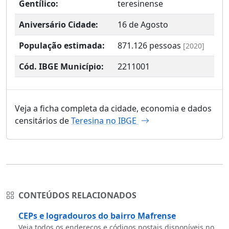
Gentílico:
teresinense
Aniversário Cidade:
16 de Agosto
População estimada:
871.126
pessoas
[2020]
Cód. IBGE Município:
2211001
Veja a ficha completa da cidade, economia e dados
censitários de
Teresina no IBGE
CONTEÚDOS RELACIONADOS
CEPs e logradouros do bairro Mafrense
Veja todos os endereços e códigos postais disponíveis no