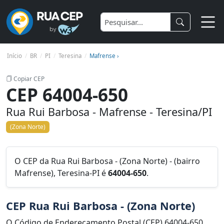
Início
BR
PI
Teresina
Mafrense ›
Copiar CEP
CEP 64004-650
Rua Rui Barbosa - Mafrense - Teresina/PI
(Zona Norte)
O CEP da Rua Rui Barbosa - (Zona Norte) - (bairro
Mafrense), Teresina-PI é
64004-650
.
CEP Rua Rui Barbosa - (Zona Norte)
O Código de Endereçamento Postal (CEP) 64004-650