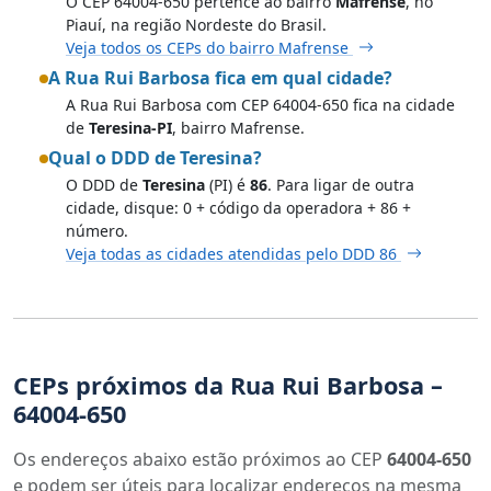
O CEP 64004-650 pertence ao bairro
Mafrense
, no
Piauí, na região Nordeste do Brasil.
Veja todos os CEPs do bairro Mafrense
A Rua Rui Barbosa fica em qual cidade?
A Rua Rui Barbosa com CEP 64004-650 fica na cidade
de
Teresina-PI
, bairro Mafrense.
Qual o DDD de Teresina?
O DDD de
Teresina
(PI) é
86
. Para ligar de outra
cidade, disque: 0 + código da operadora + 86 +
número.
Veja todas as cidades atendidas pelo DDD 86
CEPs próximos da Rua Rui Barbosa –
64004-650
Os endereços abaixo estão próximos ao CEP
64004-650
e podem ser úteis para localizar endereços na mesma