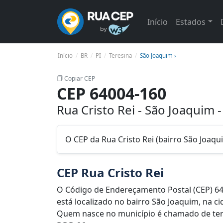
Início
Estados
Início
BR
PI
Teresina
São Joaquim ›
Copiar CEP
CEP 64004-160
Rua Cristo Rei - São Joaquim -
O CEP da Rua Cristo Rei (bairro São Joaqu
CEP Rua Cristo Rei
O Código de Endereçamento Postal (CEP) 64
está localizado no bairro São Joaquim, na ci
Quem nasce no município é chamado de teres