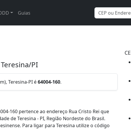
DDD
Guias
CE
 Teresina/PI
im), Teresina-PI é
64004-160
.
004-160 pertence ao endereço Rua Cristo Rei que
dade de Teresina - PI, Região Nordeste do Brasil.
inense. Para ligar para Teresina utilize o código