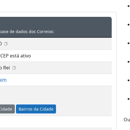
base de dados dos Correios:
0
 CEP está ativo
o Rei
uim
Cidade
Bairros da Cidade
Ou