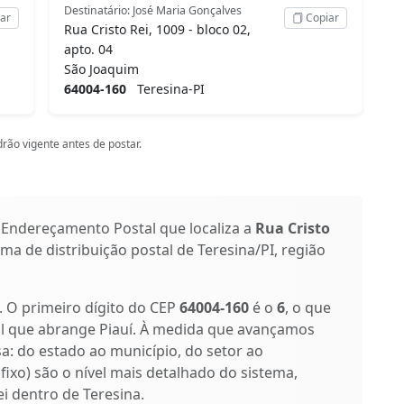
Destinatário: José Maria Gonçalves
ar
Copiar
Rua Cristo Rei, 1009 - bloco 02,
apto. 04
São Joaquim
64004-160
Teresina-PI
rão vigente antes de postar.
 Endereçamento Postal que localiza a
Rua Cristo
ema de distribuição postal de Teresina/PI, região
s. O primeiro dígito do CEP
64004-160
é o
6
, o que
al que abrange Piauí. À medida que avançamos
isa: do estado ao município, do setor ao
ufixo) são o nível mais detalhado do sistema,
i dentro de Teresina.