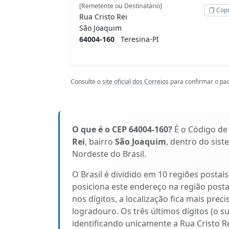
[Remetente ou Destinatário]
Copi
Rua Cristo Rei
São Joaquim
64004-160
Teresina-PI
Consulte o
site oficial dos Correios
para confirmar o pad
O que é o CEP 64004-160?
É o Código de
Rei
, bairro
São Joaquim
, dentro do sist
Nordeste do Brasil.
O Brasil é dividido em 10 regiões postai
posiciona este endereço na região post
nos dígitos, a localização fica mais prec
logradouro. Os três últimos dígitos (o s
identificando unicamente a Rua Cristo Re