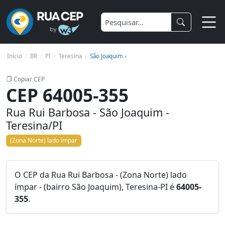
Início
BR
PI
Teresina
São Joaquim ›
Copiar CEP
CEP 64005-355
Rua Rui Barbosa - São Joaquim -
Teresina/PI
(Zona Norte) lado ímpar
O CEP da Rua Rui Barbosa - (Zona Norte) lado
ímpar - (bairro São Joaquim), Teresina-PI é
64005-
355
.